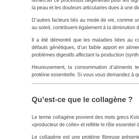
remercier ce processus dégénératif pour les sign
la peau et les douleurs articulaires dues à une di
D’autres facteurs liés au mode de vie, comme une
au soleil, contribuent également à la diminution 
Il a été démontré que les maladies liées au c
défauts génétiques, d’un faible apport en alime
problèmes digestifs affectant la production (synt
Heureusement, la consommation d’aliments tel
protéine essentielle. Si vous vous demandez à quo
Qu’est-ce que le collagène ?
Le terme collagène provient des mots grecs
Kol
«producteur de colle» et reflète le rôle essentie
Le collagène est une protéine fibreuse présente