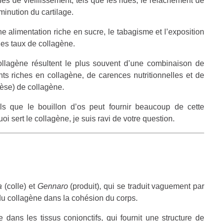
es de vieillissement, tels que les rides, le relâchement de
minution du cartilage.
 alimentation riche en sucre, le tabagisme et l’exposition
des taux de collagène.
ollagène résultent le plus souvent d’une combinaison de
nts riches en collagène, de carences nutritionnelles et de
hèse) de collagène.
s que le bouillon d’os peut fournir beaucoup de cette
i sert le collagène, je suis ravi de votre question.
a
(colle) et
Gennaro
(produit), qui se traduit vaguement par
l du collagène dans la cohésion du corps.
 dans les tissus conjonctifs, qui fournit une structure de