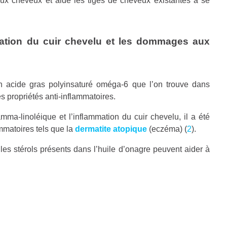
aux cheveux et aide les tiges de cheveux existantes à se
ammation du cuir chevelu et les dommages aux
 acide gras polyinsaturé oméga-6 que l’on trouve dans
s propriétés anti-inflammatoires.
amma-linoléique et l’inflammation du cuir chevelu, il a été
ammatoires tels que la
dermatite atopique
(eczéma) (
2
).
es stérols présents dans l’huile d’onagre peuvent aider à