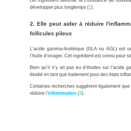
cet ingrédient favorise la croissance de nouve
développer plus longtemps (
1
).
2. Elle peut aider à réduire l’infl
follicules pileux
L’acide gamma-linoléique (GLA ou AGL) est un
l’huile d’onagre. Cet ingrédient est connu pour se
Bien qu’il n’y ait pas eu d’études sur l’acide g
étudié en tant que traitement pour des états infl
Certaines recherches suggèrent également que l
réduire l’
inflammation
(
3
).