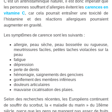
C’est un antihistaminique naturel, il est donc impératif que
les personnes souffrant d’allergies évitent les
carences en
vitamine C
, car cela pourrait entraîner une toxicité de
l’histamine et des réactions allergiques pourraient
augmenter en gravité.
Les symptômes de carence sont les suivants :
allergie, peau sèche, peau bosselée ou rugueuse,
meurtrissures faciles, petites taches violacées sur la
peau
fatigue
dépression
perte de dents
hémorragie, saignements des gencives
gonflement des membres inférieurs
douleurs articulaires
mauvaise cicatrisation des plaies.
Selon des recherches récentes, les Européens continuent
de souffrir du scorbut, la « maladie du marin » du 18ème
siècle, parce que les gens ne mangent pas assez de fruits