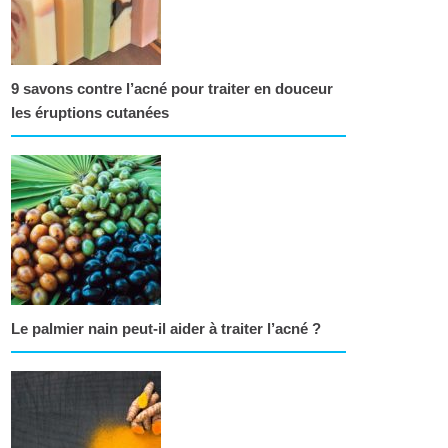
9 savons contre l’acné pour traiter en douceur
les éruptions cutanées
Le palmier nain peut-il aider à traiter l’acné ?